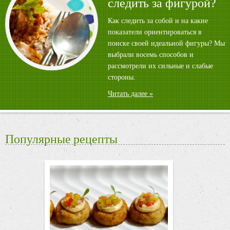
следить за фигурой?
Как следить за собой и на какие
показатели ориентироваться в
поиске своей идеальной фигуры? Мы
выбрали восемь способов и
рассмотрели их сильные и слабые
стороны.
Читать далее »
Популярные рецепты