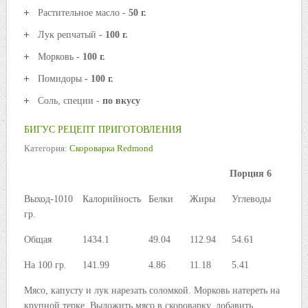
Растительное масло -
50 г.
Лук репчатый -
100 г.
Морковь -
100 г.
Помидоры -
100 г.
Соль, специи -
по вкусу
БИГУС РЕЦЕПТ ПРИГОТОВЛЕНИЯ
Категория:
Скороварка Redmond
Порция 6
Выход-1010
Калорийность
Белки
Жиры
Углеводы
гр.
Общая
1434.1
49.04
112.94
54.61
На 100 гр.
141.99
4.86
11.18
5.41
Мясо, капусту и лук нарезать соломкой. Морковь натереть на
крупной терке. Выложить мясо в скороварку, добавить