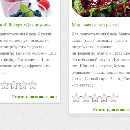
кий йогурт «Для нехочух»
Манговая сальса (салат)
приготовления блюда Детский
Для приготовления блюда Манго
рт «Для нехочух» используя
сальса (салат) используя рецепт
пт потребуются следующие
потребуются следующие
диенты: Цельное молоко - 1,5 л;
ингредиенты: Манго - 1 шт.; Свё
 с бифидобактериями - 1 шт.;
0,5 небольшой штуки; Лук-шалот
роженные ягоды/фрукты - по
шт.; Шпинат - 1 пучок; Масло
; ; ;
оливковое - 3 ст.л.; Сок лимонн
2 ст.л.; Соевый соус - 3 ст.л.; С
- по вкусу; ;
Рецепт приготовления »
Рецепт приготовле