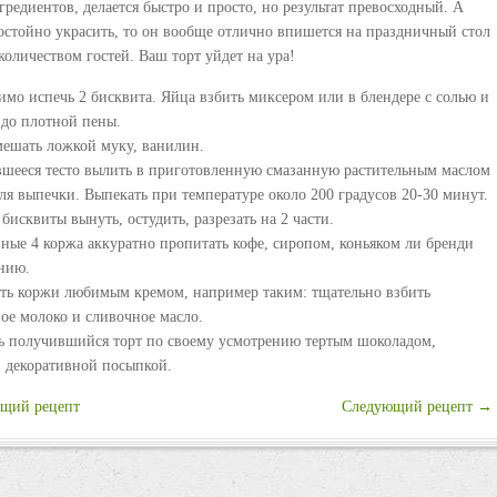
редиентов, делается быстро и просто, но результат превосходный. А
достойно украсить, то он вообще отлично впишется на праздничный стол
количеством гостей. Ваш торт уйдет на ура!
имо испечь 2 бисквита. Яйца взбить миксером или в блендере с солью и
 до плотной пены.
мешать ложкой муку, ванилин.
шееся тесто вылить в приготовленную смазанную растительным маслом
ля выпечки. Выпекать при температуре около 200 градусов 20-30 минут.
бисквиты вынуть, остудить, разрезать на 2 части.
ные 4 коржа аккуратно пропитать кофе, сиропом, коньяком ли бренди
нию.
ть коржи любимым кремом, например таким: тщательно взбить
ое молоко и сливочное масло.
ь получившийся торт по своему усмотрению тертым шоколадом,
, декоративной посыпкой.
щий рецепт
Следующий рецепт →