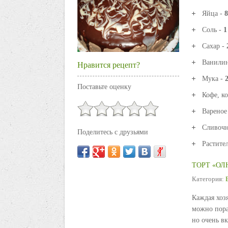
Яйца -
8
Соль -
1
Сахар -
Ванили
Нравится рецепт?
Мука -
2
Поставьте оценку
Кофе, к
Вареное
Сливочн
Поделитесь с друзьями
Растите
ТОРТ «О
Категория:
Каждая хоз
можно порад
но очень в