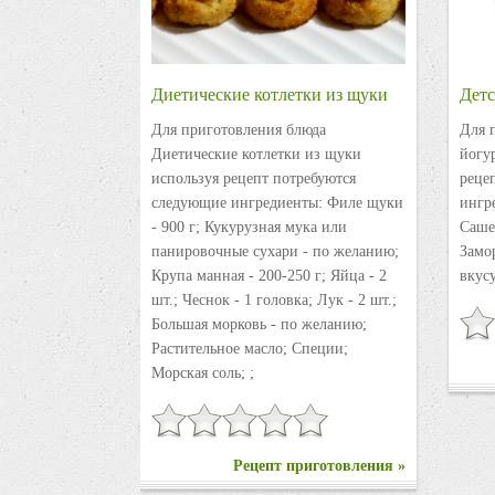
Диетические котлетки из щуки
Детс
Для приготовления блюда
Для 
Диетические котлетки из щуки
йогу
используя рецепт потребуются
реце
следующие ингредиенты: Филе щуки
ингре
- 900 г; Кукурузная мука или
Саше
панировочные сухари - по желанию;
Замо
Крупа манная - 200-250 г; Яйца - 2
вкусу
шт.; Чеснок - 1 головка; Лук - 2 шт.;
Большая морковь - по желанию;
Растительное масло; Специи;
Морская соль; ;
Рецепт приготовления »