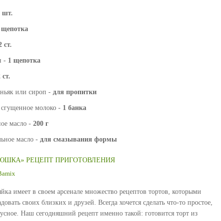
 шт.
 щепотка
2 ст.
н -
1 щепотка
 ст.
оньяк или сироп -
для пропитки
 сгущенное молоко -
1 банка
ое масло -
200 г
льное масло -
для смазывания формы
ЛЮШКА» РЕЦЕПТ ПРИГОТОВЛЕНИЯ
Bamix
яйка имеет в своем арсенале множество рецептов тортов, которыми
овать своих близких и друзей. Всегда хочется сделать что-то простое,
кусное. Наш сегодняшний рецепт именно такой: готовится торт из