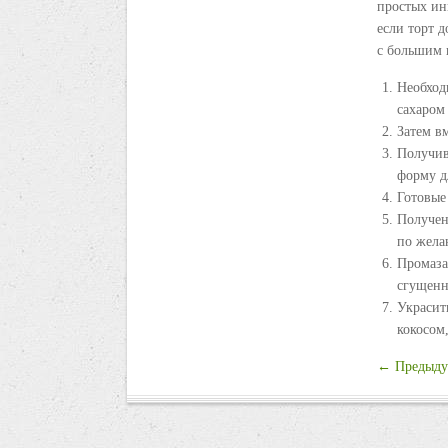
простых инг
если торт 
с большим 
Необход
сахаром
Затем в
Получив
форму д
Готовые 
Получен
по жела
Промаза
сгущенн
Украсит
кокосом
← Предыду