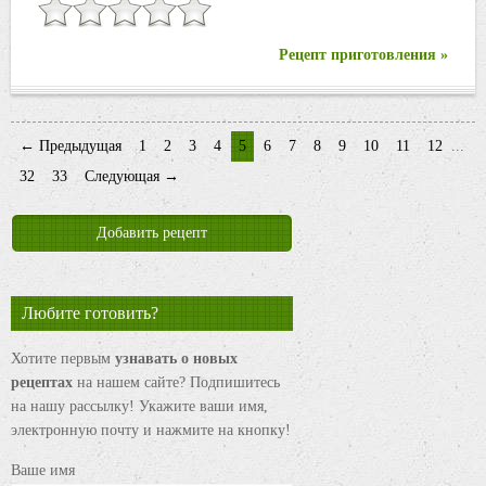
Рецепт приготовления »
← Предыдущая
1
2
3
4
5
6
7
8
9
10
11
12
...
32
33
Следующая →
Добавить рецепт
Любите готовить?
Хотите первым
узнавать о новых
рецептах
на нашем сайте? Подпишитесь
на нашу рассылку! Укажите ваши имя,
электронную почту и нажмите на кнопку!
Ваше имя