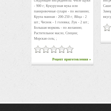
следующие ингредиенты: Филе щуки
ингре
- 900 г; Кукурузная мука или
Саше
панировочные сухари - по желанию;
Замо
Крупа манная - 200-250 г; Яйца - 2
вкусу
шт.; Чеснок - 1 головка; Лук - 2 шт.;
Большая морковь - по желанию;
Растительное масло; Специи;
Морская соль; ;
Рецепт приготовления »