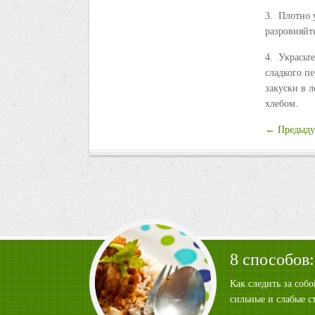
3. Плотно 
разровняйте
4. Украсьт
сладкого пе
закуски в 
хлебом.
← Предыду
8 способов:
Как следить за соб
сильные и слабые с