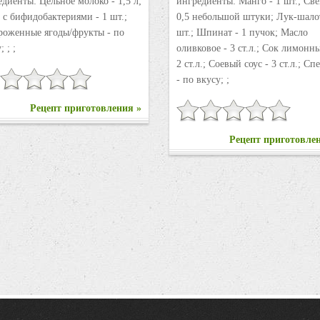
диенты: Цельное молоко - 1,5 л;
ингредиенты: Манго - 1 шт.; Свё
 с бифидобактериями - 1 шт.;
0,5 небольшой штуки; Лук-шалот
роженные ягоды/фрукты - по
шт.; Шпинат - 1 пучок; Масло
; ; ;
оливковое - 3 ст.л.; Сок лимонн
2 ст.л.; Соевый соус - 3 ст.л.; С
- по вкусу; ;
Рецепт приготовления »
Рецепт приготовле