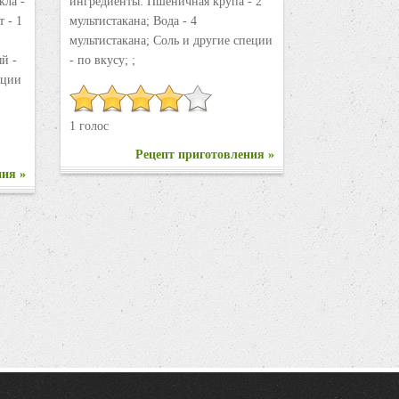
кла -
ингредиенты: Пшеничная крупа - 2
 - 1
мультистакана; Вода - 4
мультистакана; Соль и другие специи
ый -
- по вкусу; ;
пеции
1 голос
Рецепт приготовления »
ния »