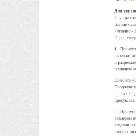
Для
украш
Огурцы све
Базилик св
Физалис - 1
Перец сладк
1. Почистит
на куски п
и разрежьте
и удалите к
Помойте мо
Продолжите
варки охла
просушите 
2. Пропуст
размером я
ягодами и 
получения 