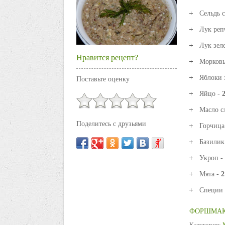
Сельдь 
Лук реп
Лук зел
Нравится рецепт?
Морковь
Яблоки 
Поставьте оценку
Яйцо -
Масло с
Поделитесь с друзьями
Горчица
Базилик
Укроп -
Мята -
2
Специи 
ФОРШМАК
Категория: