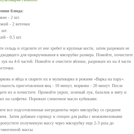
ения
блюда
:
жие - 2 шт.
ежий - 2 веточки
 шт.
ий - 0,5 шт.
е сельдь и отделите от нее хребет и крупные кости, затем разрежьте ее
одходящего для прокручивания в мясорубке размера. Помойте, почистите
 лук на 4-6 частей. Помойте и очистите яблоки, разрежьте их на 4 части
осточки.
рковь и яйца и сварите их в мультиварке в режиме «Варка на пару».
льность приготовления яиц - 10 минут, моркови - 20 минут. После
дите их и почистите. Промойте укроп, зеленый лук, базилик и мяту и
их на салфетке. Порежьте сливочное масло кубиками.
ите все подготовленные ингредиенты через мясорубку со средним
чеек. Затем добавьте горчицу и специи для рыбы с можжевеловыми
пропустите полученную массу через мясорубку еще 2-3 раза до
гомогенной массы.