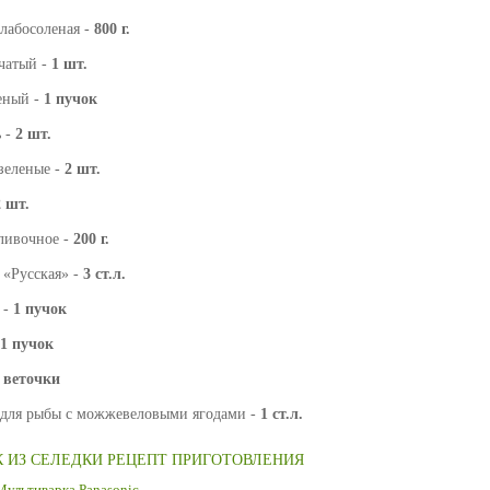
слабосоленая -
800 г.
чатый -
1 шт.
еный -
1 пучок
 -
2 шт.
зеленые -
2 шт.
2 шт.
ливочное -
200 г.
 «Русская» -
3 ст.л.
 -
1 пучок
1 пучок
 веточки
для рыбы с можжевеловыми ягодами -
1 ст.л.
 ИЗ СЕЛЕДКИ РЕЦЕПТ ПРИГОТОВЛЕНИЯ
Мультиварка Panasonic