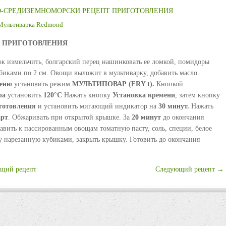
О-СРЕДИЗЕМНОМОРСКИ РЕЦЕПТ ПРИГОТОВЛЕНИЯ
Мультиварка Redmond
ПРИГОТОВЛЕНИЯ
ок измельчить, болгарский перец нашинковать ее ломкой, помидоры
убиками по 2 см. Овощи выложит в мультиварку, добавить масло.
еню
установить режим
МУЛЬТИПОВАР
(
FRY
t
).
Кнопкой
ра
установить
120
°С
Нажать кнопку
Установка
времени
, затем кнопку
готовления
и установить мигающий индикатор на
30
минут.
Нажать
арт
. Обжаривать при открытой крышке. За
20
минут
до окончания
авить к пассированным овощам томатную пасту, соль, специи, белое
у нарезанную кубиками, закрыть крышку. Готовить до окончания
щий рецепт
Следующий рецепт →