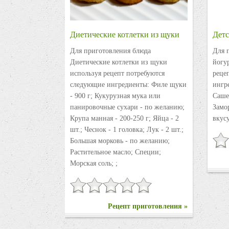
Диетические котлетки из щуки
Детс
Для приготовления блюда
Для 
Диетические котлетки из щуки
йогу
используя рецепт потребуются
реце
следующие ингредиенты: Филе щуки
ингре
- 900 г; Кукурузная мука или
Саше
панировочные сухари - по желанию;
Замо
Крупа манная - 200-250 г; Яйца - 2
вкусу
шт.; Чеснок - 1 головка; Лук - 2 шт.;
Большая морковь - по желанию;
Растительное масло; Специи;
Морская соль; ;
Рецепт приготовления »