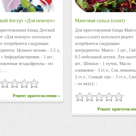
кий йогурт «Для нехочух»
Манговая сальса (салат)
приготовления блюда Детский
Для приготовления блюда Манго
рт «Для нехочух» используя
сальса (салат) используя рецепт
пт потребуются следующие
потребуются следующие
диенты: Цельное молоко - 1,5 л;
ингредиенты: Манго - 1 шт.; Свё
 с бифидобактериями - 1 шт.;
0,5 небольшой штуки; Лук-шалот
роженные ягоды/фрукты - по
шт.; Шпинат - 1 пучок; Масло
; ; ;
оливковое - 3 ст.л.; Сок лимонн
2 ст.л.; Соевый соус - 3 ст.л.; С
- по вкусу; ;
Рецепт приготовления »
Рецепт приготовле