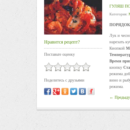
ГУЛЯШ П
Категория:
ПОРЯДОК
Лук и чесн
Нравится рецепт?
нарезать к
Кнопкой
М
Поставьте оценку
Температу
Время
при
кнопку
Ст
режима доб
Поделитесь с друзьями
вино и рыб
режима.
← Предыду