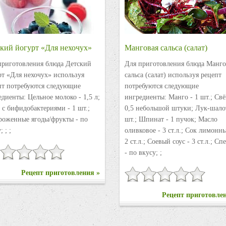
кий йогурт «Для нехочух»
Манговая сальса (салат)
приготовления блюда Детский
Для приготовления блюда Манго
рт «Для нехочух» используя
сальса (салат) используя рецепт
пт потребуются следующие
потребуются следующие
диенты: Цельное молоко - 1,5 л;
ингредиенты: Манго - 1 шт.; Свё
 с бифидобактериями - 1 шт.;
0,5 небольшой штуки; Лук-шалот
роженные ягоды/фрукты - по
шт.; Шпинат - 1 пучок; Масло
; ; ;
оливковое - 3 ст.л.; Сок лимонн
2 ст.л.; Соевый соус - 3 ст.л.; С
- по вкусу; ;
Рецепт приготовления »
Рецепт приготовле