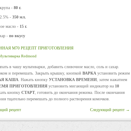
крупа -
80 г.
2.5% -
350 мл.
ое масло -
15 г.
хар -
по вкусу
ННАЯ M70 РЕЦЕПТ ПРИГОТОВЛЕНИЯ
Мультиварка Redmond
пать в чашу мультиварки, добавить сливочное масло, соль и сахар.
оком и перемешать. Закрыть крышку, кнопкой
ВАРКА
установить режим
АЯ
КАША
. Нажать кнопку
УСТАНОВКА
ВРЕМЕНИ
, затем нажатием
ЕМЯ
ПРИГОТОВЛЕНИЯ
установить мигающий индикатор на
10
жать кнопку
СТАРТ
, готовить до окончания режима. После окончания
ния тщательно перемешать до полного растворения комочков.
щий рецепт
Следующий рецепт →