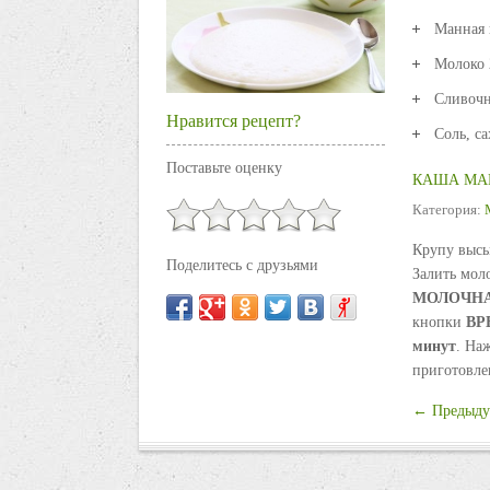
Манная 
Молоко 
Сливочн
Нравится рецепт?
Соль, са
Поставьте оценку
КАША МА
Категория:
Крупу высы
Поделитесь с друзьями
Залить мол
МОЛОЧН
кнопки
ВР
минут
. На
приготовле
← Предыду