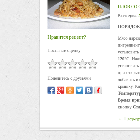
ПЛОВ СО 
Категория:
ПОРЯДОК
Нравится рецепт?
Мясо нарез
ингредиент
Поставьте оценку
установит
120
°С
.
Наж
установить
при открыт
Поделитесь с друзьями
добавить и
крышку. К
Температу
Время
при
кнопку
Ст
← Предыду