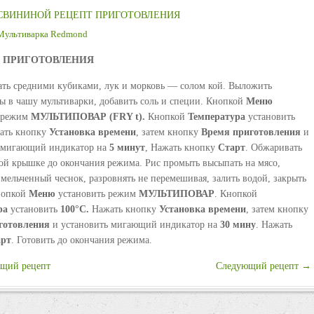
СВИНИНОЙ РЕЦЕПТ ПРИГОТОВЛЕНИЯ
Мультиварка Redmond
ПРИГОТОВЛЕНИЯ
ать средними кубиками, лук и морковь — солом кой. Выложить
ы в чашу мультиварки, добавить соль и специи. Кнопкой
Меню
ь режим
МУЛЬТИПОВАР
(
FRY
t
).
Кнопкой
Температура
установить
ать кнопку
Установка
времени
, затем кнопку
Время
приготовления
и
 мигающий индикатор на
5
минут
, Нажать кнопку
Старт
. Обжаривать
ой крышке до окончания режима. Рис промыть высыпать на мясо,
змельченный чеснок, разровнять не перемешивая, залить водой, закрыть
нопкой
Меню
установить режим
МУЛЬТИПОВАР
. Кнопкой
ра
установить
100
°С
.
Нажать кнопку
Установка
времени
, затем кнопку
готовления
и установить мигающий индикатор на
30
мину
. Нажать
арт
. Готовить до окончания режима.
щий рецепт
Следующий рецепт →