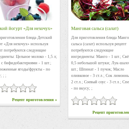
кий йогурт «Для нехочух»
Манговая сальса (салат)
приготовления блюда Детский
Для приготовления блюда Манго
рт «Для нехочух» используя
сальса (салат) используя рецепт
пт потребуются следующие
потребуются следующие
диенты: Цельное молоко - 1,5 л;
ингредиенты: Манго - 1 шт.; Свё
 с бифидобактериями - 1 шт.;
0,5 небольшой штуки; Лук-шалот
роженные ягоды/фрукты - по
шт.; Шпинат - 1 пучок; Масло
; ; ;
оливковое - 3 ст.л.; Сок лимонн
2 ст.л.; Соевый соус - 3 ст.л.; С
- по вкусу; ;
Рецепт приготовления »
Рецепт приготовле