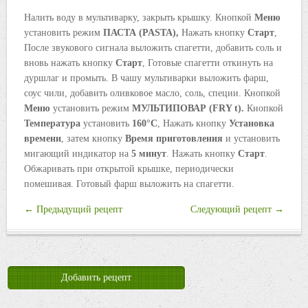
Налить воду в мультиварку, закрыть крышку. Кнопкой
Меню
уста­новить режим
ПАСТА
(
PASTA
),
Нажать кнопку
Старт
,
После звуко­вого сигнала выложить спагетти, добавить соль и
вновь нажать кнопку
Старт
, Готовые спагетти откинуть на
дуршлаг и промыть. В чашу мультиварки выложить фарш,
соус чили, добавить олив­ковое масло, соль, специи. Кнопкой
Меню
установить режим
МУЛЬТИПОВАР
(
FRY
t
).
Кнопкой
Температура
установить
160
°С
, Нажать кнопку
Установка
времени
, затем кнопку
Время
приго­товления
и установить
мигающий индикатор на
5
минут
. Нажать кнопку
Старт
.
Обжаривать при открытой крышке, периодически
помешивая. Готовый фарш выложить на спагетти.
← Предыдущий рецепт
Следующий рецепт →
Добавить рецепт