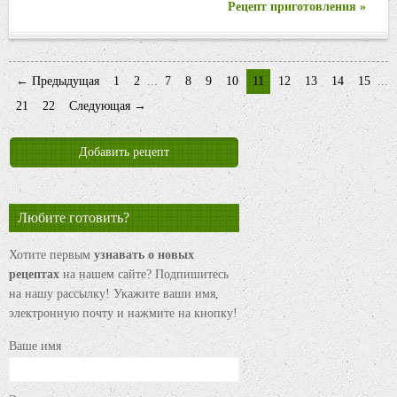
Рецепт приготовления »
← Предыдущая
1
2
...
7
8
9
10
11
12
13
14
15
...
21
22
Следующая →
Добавить рецепт
Любите готовить?
Хотите первым
узнавать о новых
рецептах
на нашем сайте? Подпишитесь
на нашу рассылку! Укажите ваши имя,
электронную почту и нажмите на кнопку!
Ваше имя