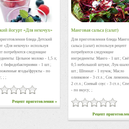
кий йогурт «Для нехочух»
Манговая сальса (салат)
приготовления блюда Детский
Для приготовления блюда Манго
рт «Для нехочух» используя
сальса (салат) используя рецепт
пт потребуются следующие
потребуются следующие
диенты: Цельное молоко - 1,5 л;
ингредиенты: Манго - 1 шт.; Свё
 с бифидобактериями - 1 шт.;
0,5 небольшой штуки; Лук-шалот
роженные ягоды/фрукты - по
шт.; Шпинат - 1 пучок; Масло
; ; ;
оливковое - 3 ст.л.; Сок лимонн
2 ст.л.; Соевый соус - 3 ст.л.; С
- по вкусу; ;
Рецепт приготовления »
Рецепт приготовле