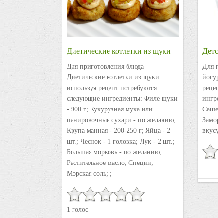
Диетические котлетки из щуки
Детс
Для приготовления блюда
Для 
Диетические котлетки из щуки
йогу
используя рецепт потребуются
реце
следующие ингредиенты: Филе щуки
ингре
- 900 г; Кукурузная мука или
Саше
панировочные сухари - по желанию;
Замо
Крупа манная - 200-250 г; Яйца - 2
вкусу
шт.; Чеснок - 1 головка; Лук - 2 шт.;
Большая морковь - по желанию;
Растительное масло; Специи;
Морская соль; ;
1 голос