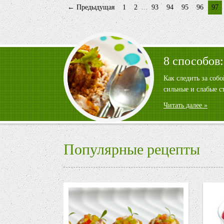
← Предыдущая
1
2
...
93
94
95
96
97
8 способов:
Как следить за соб
сильные и слабые с
Читать далее »
Популярные рецепты