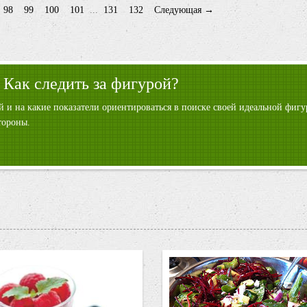
98
99
100
101
...
131
132
Следующая →
 Как следить за фигурой?
ой и на какие показатели ориентироваться в поиске своей идеальной фи
тороны.