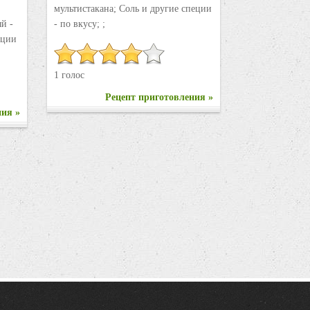
мультистакана; Соль и другие специи
ый -
- по вкусу; ;
пеции
1 голос
Рецепт приготовления »
ния »