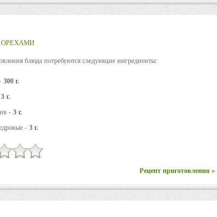
 ОРЕХАМИ
овления блюда потребуются следующие ингредиенты:
-
300 г.
-
3 г.
ив -
3 г.
едровые -
3 г.
Рецепт приготовления »