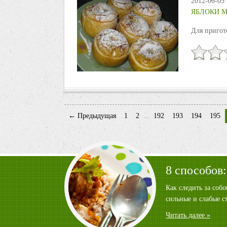
2012-06-05
ЯБЛОКИ 
Для пригот
← Предыдущая
1
2
...
192
193
194
195
8 способов:
Как следить за соб
сильные и слабые с
Читать далее »