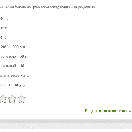
овления блюда потребуются следующие ингредиенты:
00 г.
 шт.
0 г.
 20% -
200 мл.
ое масло -
50 г.
анильный -
10 г.
итель теста -
5 г.
хар -
по вкусу
Рецепт приготовления »