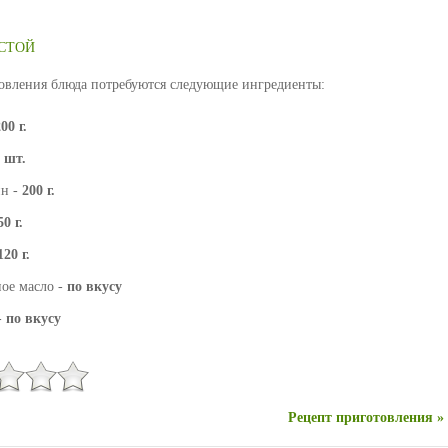
СТОЙ
овления блюда потребуются следующие ингредиенты:
00 г.
 шт.
ин -
200 г.
50 г.
120 г.
ое масло -
по вкусу
-
по вкусу
Рецепт приготовления »