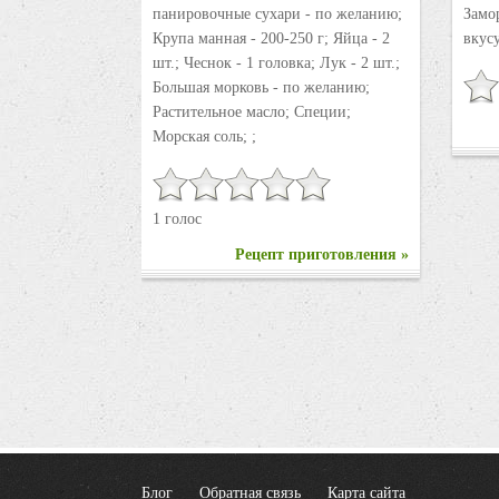
панировочные сухари - по желанию;
Замо
Крупа манная - 200-250 г; Яйца - 2
вкусу
шт.; Чеснок - 1 головка; Лук - 2 шт.;
Большая морковь - по желанию;
Растительное масло; Специи;
Морская соль; ;
1 голос
Рецепт приготовления »
Блог
Обратная связь
Карта сайта