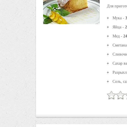
Для пригот
Мука -
3
Яйца -
2
Мед -
24
Сметана
Сливочн
Сахар в
Разрыхл
Соль, са