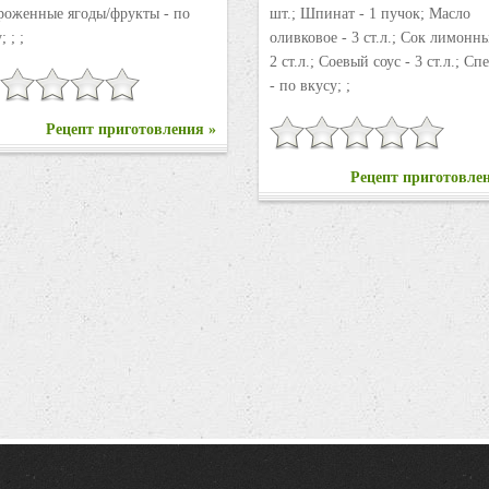
роженные ягоды/фрукты - по
шт.; Шпинат - 1 пучок; Масло
; ; ;
оливковое - 3 ст.л.; Сок лимонн
2 ст.л.; Соевый соус - 3 ст.л.; С
- по вкусу; ;
Рецепт приготовления »
Рецепт приготовле