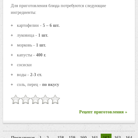
Для приготовления блюда потребуются следующие
ингредиенты:
картофелин -
5 – 6 шт.
луковица -
1 шт.
морковь -
1 шт.
капусты -
400 г.
сосиски
воды -
2-3 ст.
соль, перец -
по вкусу
Рецепт приготовления »
← Предыдущая
1
2
...
158
159
160
161
162
163
164