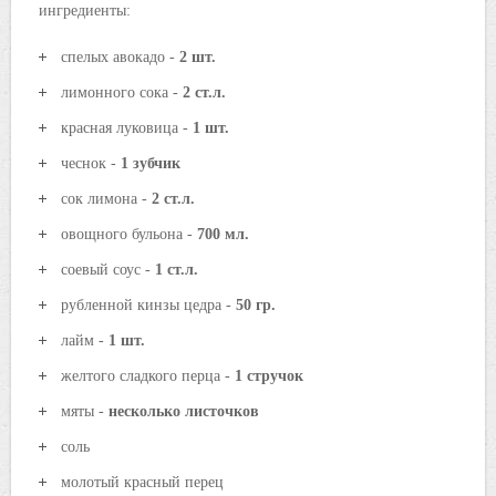
ингредиенты:
спелых авокадо -
2 шт.
лимонного сока -
2 ст.л.
красная луковица -
1 шт.
чеснок -
1 зубчик
сок лимона -
2 ст.л.
овощного бульона -
700 мл.
соевый соус -
1 ст.л.
рубленной кинзы цедра -
50 гр.
лайм -
1 шт.
желтого сладкого перца -
1 стручок
мяты -
несколько листочков
соль
молотый красный перец