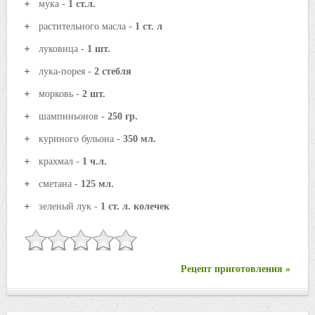
мука -
1 ст.л.
растительного масла -
1 ст. л
луковица -
1 шт.
лука-порея -
2 стебля
морковь -
2 шт.
шампиньонов -
250 гр.
куриного бульона -
350 мл.
крахмал -
1 ч.л.
сметана -
125 мл.
зеленый лук -
1 ст. л. колечек
Рецепт приготовления »